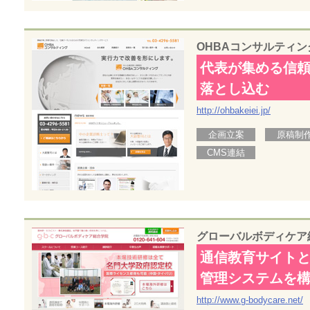
OHBAコンサルティン
代表が集める信
落とし込む
http://ohbakeiei.jp/
企画立案
原稿制
CMS連結
グローバルボディケア
通信教育サイト
管理システムを
http://www.g-bodycare.net/