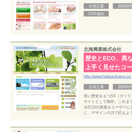
企画立案
原稿制
CMS連結
北海興業株式会社
歴史とECO、異
上手く見せたコ
http://www.hokkai-kogyo.co.
企画立案
原稿制
長い歴史をもつSS（ガソ
サイトとして制作。これま
るECOの推進をユーザー
に、デザインの力で応えよ