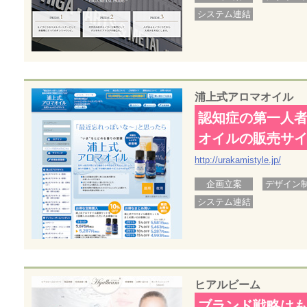
システム連結
浦上式アロマオイル
認知症の第一人
オイルの販売サ
http://urakamistyle.jp/
企画立案
デザイン
システム連結
ヒアルビーム
ブランド戦略は