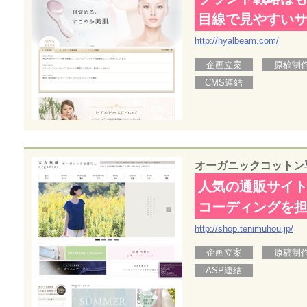
目線で見やすい
http://hyalbeam.com/
企画立案
原稿制
CMS連結
オーガニックコットン
人気の通販サイ
コーディングを
http://shop.tenimuhou.jp/
企画立案
原稿制
ASP連結