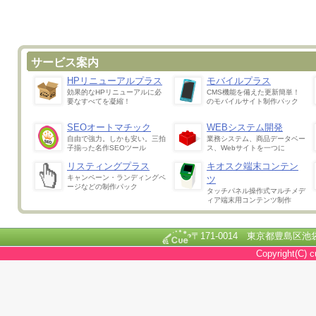
サービス案内
HPリニューアルプラス
モバイルプラス
効果的なHPリニューアルに必
CMS機能を備えた更新簡単！
要なすべてを凝縮！
のモバイルサイト制作パック
SEOオートマチック
WEBシステム開発
自由で強力。しかも安い。三拍
業務システム、商品データベー
子揃った名作SEOツール
ス、Webサイトを一つに
リスティングプラス
キオスク端末コンテン
キャンペーン・ランディングペ
ツ
ージなどの制作パック
タッチパネル操作式マルチメデ
ィア端末用コンテンツ制作
〒171-0014 東京都豊島区池袋2
Copyright(C) c