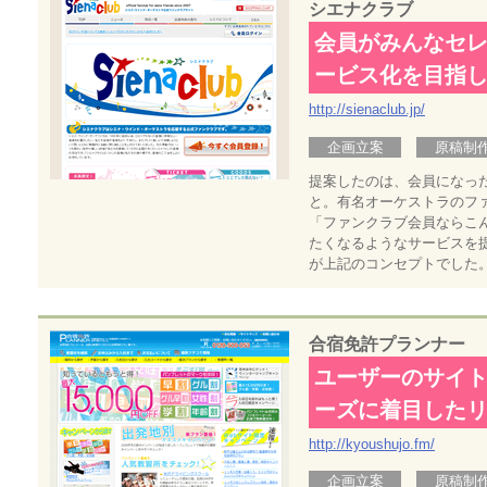
シエナクラブ
会員がみんなセレ
ービス化を目指
http://sienaclub.jp/
企画立案
原稿制
提案したのは、会員になっ
と。有名オーケストラのフ
「ファンクラブ会員ならこ
たくなるようなサービスを
が上記のコンセプトでした
合宿免許プランナー
ユーザーのサイ
ーズに着目した
http://kyoushujo.fm/
企画立案
原稿制