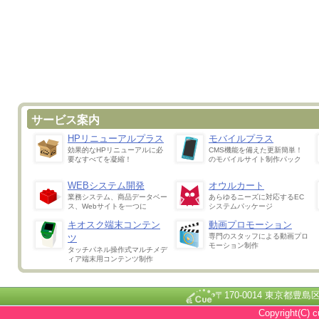
サービス案内
HPリニューアルプラス
モバイルプラス
効果的なHPリニューアルに必
CMS機能を備えた更新簡単！
要なすべてを凝縮！
のモバイルサイト制作パック
WEBシステム開発
オウルカート
業務システム、商品データベー
あらゆるニーズに対応するEC
ス、Webサイトを一つに
システムパッケージ
キオスク端末コンテン
動画プロモーション
専門のスタッフによる動画プロ
ツ
モーション制作
タッチパネル操作式マルチメデ
ィア端末用コンテンツ制作
〒170-0014 東京都豊島区池
Copyright(C) c