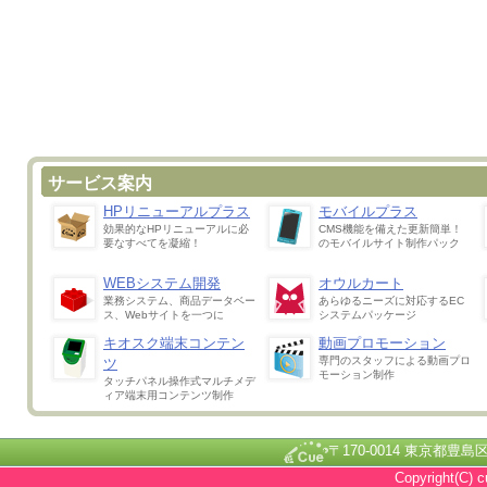
サービス案内
HPリニューアルプラス
モバイルプラス
効果的なHPリニューアルに必
CMS機能を備えた更新簡単！
要なすべてを凝縮！
のモバイルサイト制作パック
WEBシステム開発
オウルカート
業務システム、商品データベー
あらゆるニーズに対応するEC
ス、Webサイトを一つに
システムパッケージ
キオスク端末コンテン
動画プロモーション
専門のスタッフによる動画プロ
ツ
モーション制作
タッチパネル操作式マルチメデ
ィア端末用コンテンツ制作
〒170-0014 東京都豊島区池
Copyright(C) c