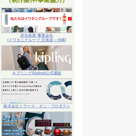
（制作案件/事業協力）
岩谷産業 事業会社
(イワタニグループ 北海道～沖縄)
キプリング(kipling)公式通販
株式会社トラース・オン・プロダクト