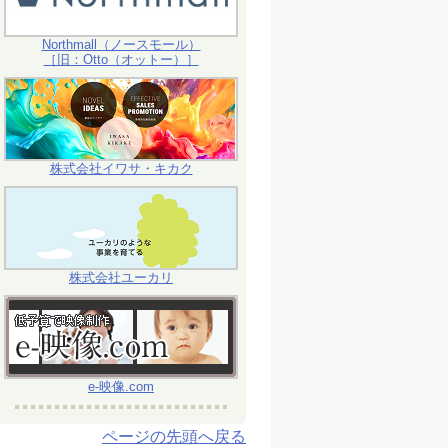
Northmall（ノースモール）
［旧：Otto（オットー）］
株式会社イワサ・キカク
株式会社ユーカリ
e-映像.com
ページの先頭へ戻る